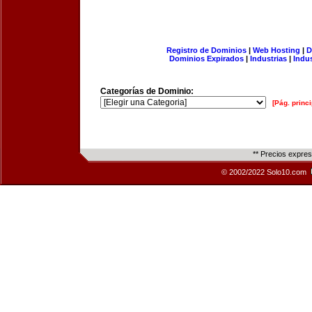
Registro de Dominios
|
Web Hosting
|
D
Dominios Expirados
|
Industrias
|
Indu
Categorías de Dominio:
[Pág. princi
** Precios expre
© 2002/2022 Solo10.com