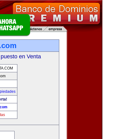
.com
 puesto en Venta
TA.COM
com
opiedades
erta!
.com
tas