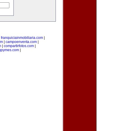
|
franquiciainmobiliaria.com
|
om
|
campoenventa.com
|
m
|
compartirfotos.com
|
gpymes.com
|