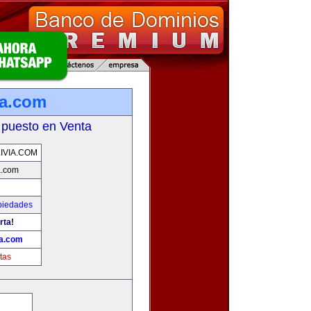
ia.com
 puesto en Venta
VIA.COM
a.com
piedades
rta!
a.com
tas