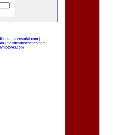
ficaciaempresarial.com
|
com
|
clasificadoscoches.com
|
symotores.com
|