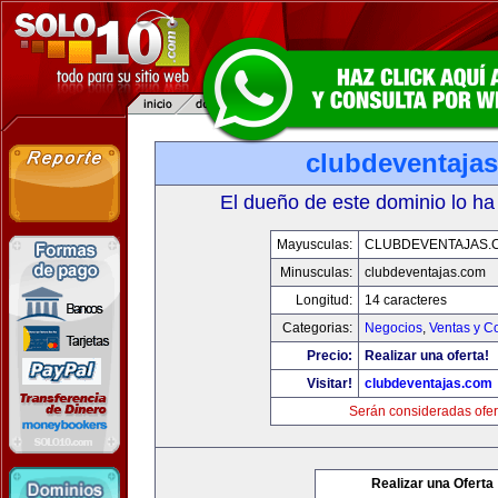
clubdeventaja
El dueño de este dominio lo ha
Mayusculas:
CLUBDEVENTAJAS.
Minusculas:
clubdeventajas.com
Longitud:
14 caracteres
Categorias:
Negocios
,
Ventas y C
Precio:
Realizar una oferta!
Visitar!
clubdeventajas.com
Serán consideradas ofer
Realizar una Oferta