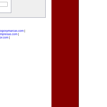
logosymarcas.com
|
empresas.com
|
or.com
|