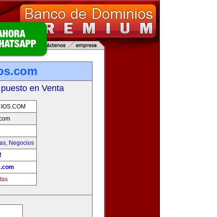
os.com
 puesto en Venta
IOS.COM
.com
ias
,
Negocios
!
s.com
tas