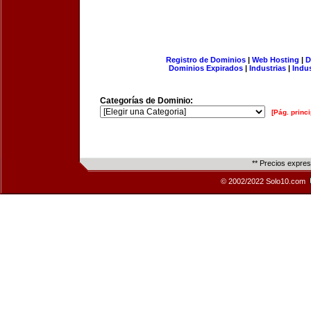
Registro de Dominios
|
Web Hosting
|
D
Dominios Expirados
|
Industrias
|
Indu
Categorías de Dominio:
[Pág. princi
** Precios expre
© 2002/2022 Solo10.com