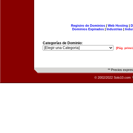
Registro de Dominios
|
Web Hosting
|
D
Dominios Expirados
|
Industrias
|
Indu
Categorías de Dominio:
[Pág. princi
** Precios expre
© 2002/2022 Solo10.com