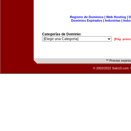
Registro de Dominios
|
Web Hosting
|
D
Dominios Expirados
|
Industrias
|
Indu
Categorías de Dominio:
[Pág. princi
** Precios expre
© 2002/2022 Solo10.com