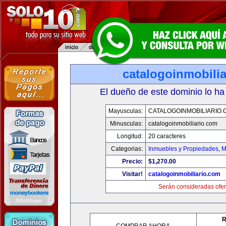
catalogoinmobili
El dueño de este dominio lo ha
Mayusculas:
CATALOGOINMOBILIARIO.
Minusculas:
catalogoinmobiliario.com
Longitud:
20 caracteres
Categorias:
Inmuebles y Propiedades
,
M
Precio:
$1,270.00
Visitar!
catalogoinmobiliario.com
Serán consideradas ofer
R