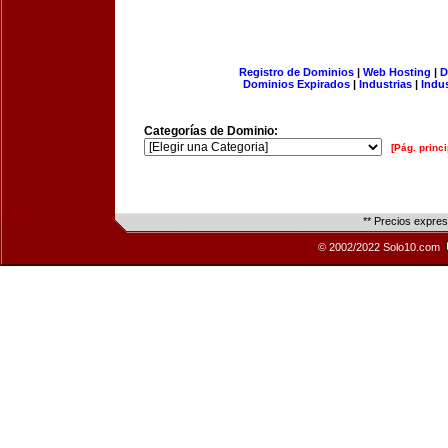
Registro de Dominios
|
Web Hosting
|
D
Dominios Expirados
|
Industrias
|
Indu
Categorías de Dominio:
[Pág. princi
** Precios expre
© 2002/2022 Solo10.com