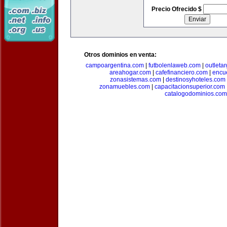
Precio Ofrecido $
Otros dominios en venta:
campoargentina.com
|
futbolenlaweb.com
|
outleta
areahogar.com
|
cafefinanciero.com
|
encu
zonasistemas.com
|
destinosyhoteles.com
zonamuebles.com
|
capacitacionsuperior.com
catalogodominios.com