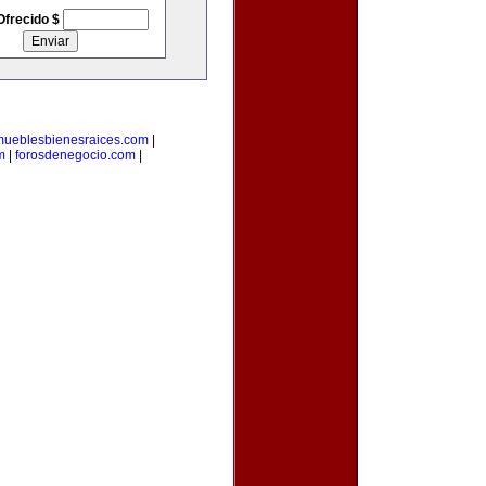
Ofrecido $
mueblesbienesraices.com
|
m
|
forosdenegocio.com
|