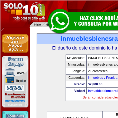
inmueblesbienesra
El dueño de este dominio lo ha
Mayusculas:
INMUEBLESBIENES
Minusculas:
inmueblesbienesrai
Longitud:
21 caracteres
Categorias:
Inmuebles y Propie
Precio:
$2,800.00
Visitar!
inmueblesbienesra
Serán consideradas ofer
R