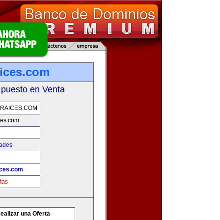
ices.com
 puesto en Venta
RAICES.COM
ces.com
dades
ices.com
tas
ealizar una Oferta