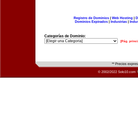
Registro de Dominios
|
Web Hosting
|
D
Dominios Expirados
|
Industrias
|
Indu
Categorías de Dominio:
[Pág. princi
** Precios expre
© 2002/2022 Solo10.com