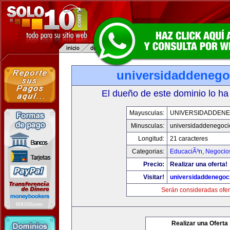
universidaddenego
El dueño de este dominio lo ha
Mayusculas:
UNIVERSIDADDENE
Minusculas:
universidaddenegoc
Longitud:
21 caracteres
Categorias:
EducaciÃ³n
,
Negocio
Precio:
Realizar una oferta!
Visitar!
universidaddenegoc
Serán consideradas ofer
Realizar una Oferta