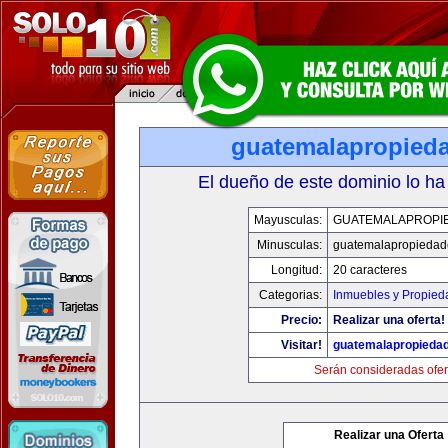
guatemalapropied
El dueño de este dominio lo ha
Mayusculas:
GUATEMALAPROPI
Minusculas:
guatemalapropiedad
Longitud:
20 caracteres
Categorias:
Inmuebles y Propied
Precio:
Realizar una oferta!
Visitar!
guatemalapropieda
Serán consideradas ofer
Realizar una Oferta