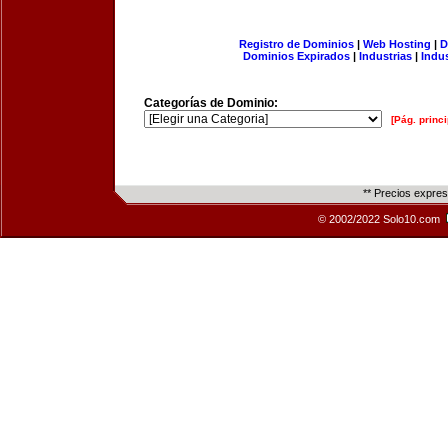
Registro de Dominios
|
Web Hosting
|
D
Dominios Expirados
|
Industrias
|
Indu
Categorías de Dominio:
[Pág. princi
** Precios expre
© 2002/2022 Solo10.com