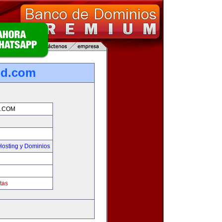
nd.com
.COM
osting y Dominios
tas