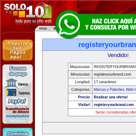
registeryourbra
Vendido!
Mayusculas:
REGISTERYOURBRAND
Minusculas:
registeryourbrand.com
Longitud:
17 caracteres
Categorias:
Marcas y Patentes
,
Web H
Precio:
Realizar una oferta!
Visitar!
registeryourbrand.com
Serán consideradas ofer