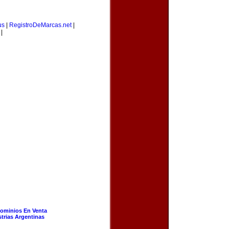
us
|
RegistroDeMarcas.net
|
|
ominios En Venta
strias Argentinas