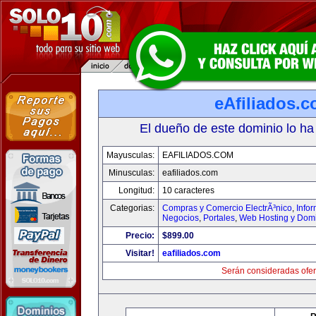
eAfiliados.
El dueño de este dominio lo ha
Mayusculas:
EAFILIADOS.COM
Minusculas:
eafiliados.com
Longitud:
10 caracteres
Categorias:
Compras y Comercio ElectrÃ³nico
,
Info
Negocios
,
Portales
,
Web Hosting y Dom
Precio:
$899.00
Visitar!
eafiliados.com
Serán consideradas ofer