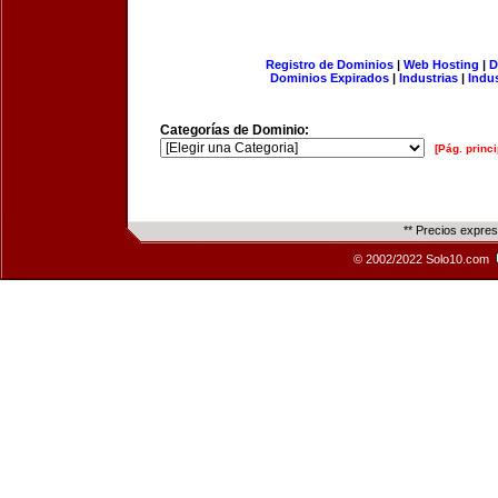
Registro de Dominios
|
Web Hosting
|
D
Dominios Expirados
|
Industrias
|
Indu
Categorías de Dominio:
[Pág. princi
** Precios expre
© 2002/2022 Solo10.com