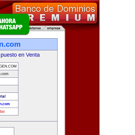
en.com
 puesto en Venta
GEN.COM
n.com
rta!
n.com
tas