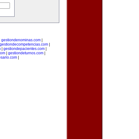
|
gestiondenominas.com
|
gestiondecompetencias.com
|
m
|
gestiondepacientes.com
|
com
|
gestiondeturnos.com
|
sario.com
|